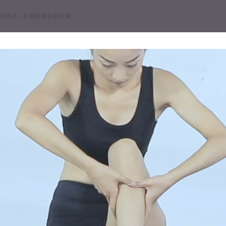
动作库 - 左侧胫骨前肌松解