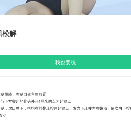
肌松解
我也要练
左腿屈膝，右腿自然弯曲放置
关节下方突起的骨头外开1厘米的点为起始点
小腿，虎口冲下，拇指在前叠压按住起始点，发力下压并左右拨动，依次向下按
拨动