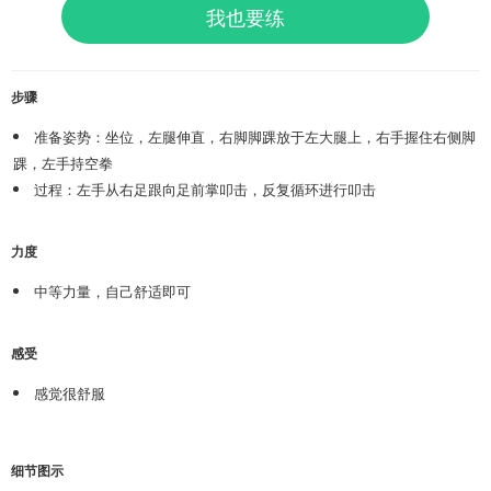
我也要练
步骤
准备姿势：坐位，左腿伸直，右脚脚踝放于左大腿上，右手握住右侧脚
踝，左手持空拳
过程：左手从右足跟向足前掌叩击，反复循环进行叩击
力度
中等力量，自己舒适即可
感受
感觉很舒服
细节图示