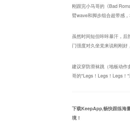
刚跟完小马哥的《Bad R
臂wave和脚步组合超带感
虽然时间短但咔咔暴汗，后
门强度对久坐党来说刚刚好
建议穿防滑袜跳（地板动作多
哥的"Legs！Legs！L
下载KeepApp,畅快跟
境！