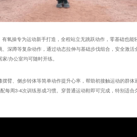
ance」有氧操专为运动新手打造，全程站立无跳跃动作，零基础也能
跳、深蹲等复杂动作，通过动态拉伸与基础步伐组合，安全激活
居家/办公室均可随时开练。
膝摆臂、侧步转体等简单动作提升心率，帮助初接触运动的群体
议搭配每周3-4次训练形成习惯。穿普通运动鞋即可完成，特别适