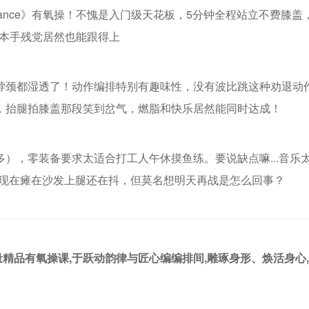
omance》有氧操！不愧是入门级天花板，5分钟全程站立不费膝
，本手残党居然也能跟得上
脖颈都湿透了！动作编排特别有趣味性，没有波比跳这种劝退动作
，抬腿拍膝盖那段笑到岔气，燃脂和快乐居然能同时达成！
），零装备要求太适合打工人午休摸鱼练。要说缺点嘛...音乐
egs！"现在瘫在沙发上腿还在抖，但莫名想明天再战是怎么回事？
练海量精品有氧操课,于跃动韵律与匠心编编排间,雕琢身形、焕活身