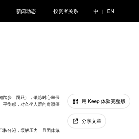
新闻动态
投资者关系
中
EN
|
如踏步、跳跃），锻炼时心率保
用 Keep 体验完整版
、平衡感，对久坐人群的肩颈僵
分享文章
巴胺分泌，缓解压力，且团体氛