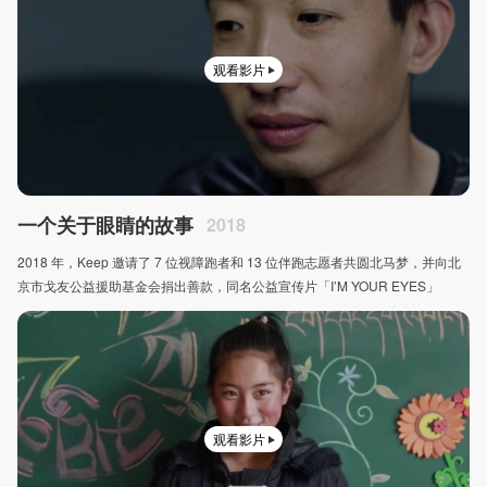
观看影片
一个关于眼睛的故事
2018
2018 年，Keep 邀请了 7 位视障跑者和 13 位伴跑志愿者共圆北马梦，并向北
京市戈友公益援助基金会捐出善款，同名公益宣传片「I’M YOUR EYES」
观看影片