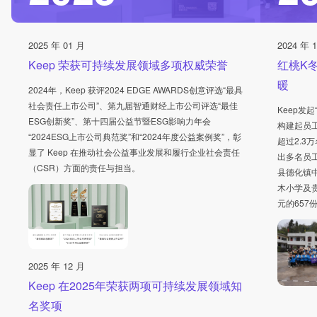
2025 年 01 月
2024 年 
Keep 荣获可持续发展领域多项权威荣誉
红桃K
暖
2024年，Keep 获评2024 EDGE AWARDS创意评选“最具
社会责任上市公司”、第九届智通财经上市公司评选“最佳
Keep发
ESG创新奖”、第十四届公益节暨ESG影响力年会
构建起员
“2024ESG上市公司典范奖”和“2024年度公益案例奖”，彰
超过2.3
显了 Keep 在推动社会公益事业发展和履行企业社会责任
出多名员
（CSR）方面的责任与担当。
县德化镇
木小学及
元的657
2025 年 12 月
Keep 在2025年荣获两项可持续发展领域知
名奖项