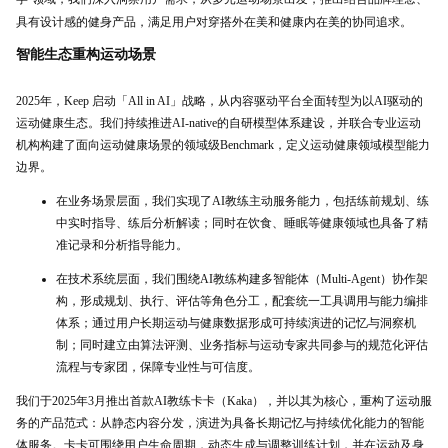
具有设计感的健身产品，满足用户对穿搭外在美和健康内在美的协同追求。
智能生态重构运动场景
2025年，Keep 启动「All in AI」战略，从内容驱动平台全面转型为以AI驱动的
运动健康生态。我们持续推进AI-native的自研模型体系建设，并联合专业运动
机构构建了面向运动健康场景的领域级Benchmark，定义运动健康领域模型能力
边界。
在业务场景层面，我们实现了AI教练主动服务能力，包括练前规划、练
中实时指导、练后分析解读；同时在饮食、睡眠等健康领域也具备了精
准记录和分析指导能力。
在技术系统层面，我们围绕AI教练构建多智能体（Multi-Agent）协作架
构，形成规划、执行、评估等角色分工，配套统一工具调用与能力编排
体系；通过用户长期运动与健康数据形成可持续演进的记忆与洞察机
制；同时建立由算法评测、业务指标与运动专家共同参与的规范化评估
流程与专家团，保障专业性与可信度。
我们于2025年3月推出首款AI教练卡卡（Kaka），并以其为核心，重构了运动服
务的产品范式：从静态内容分发，演进为具备长期记忆与持续优化能力的智能
体服务。卡卡可围绕用户生命周期，动态生成与调整训练计划，并在运动及身